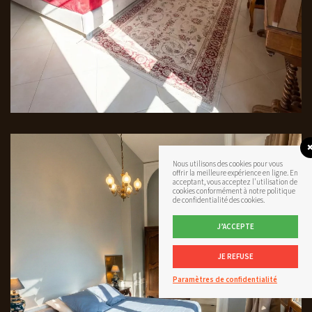
Nous utilisons des cookies pour vous
offrir la meilleure expérience en ligne. En
acceptant, vous acceptez l'utilisation de
cookies conformément à notre politique
de confidentialité des cookies.
J’ACCEPTE
JE REFUSE
Paramètres de confidentialité